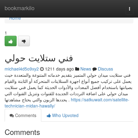
Home
bookmarkilo
Togg
navi
Home
1
فني ستلايت حولي
michael4d5o9xy2
1211 days ago
News
Discuss
فني ستلايت ميدان حولي المتميز بتقديم خدماته المتنوعة والمتعددة حيث
يعمل على تركيب جميع أنواع اجهزة الستلايتات المتحركة أو الثابتة والقيام
بصيانتها باستخدام أفضل المعدات والأدوات الحديثة كما يعمل فني ستلايت
ميدان حولي على اضافة الترددات الجديدة للقنوات وتنزيل القنوات التي
يحددها الزبون والتي يحتاج مشاهدتها .
https://satkuwait.com/satellite-
technician-midan-hawally/
Comments
Who Upvoted
Comments