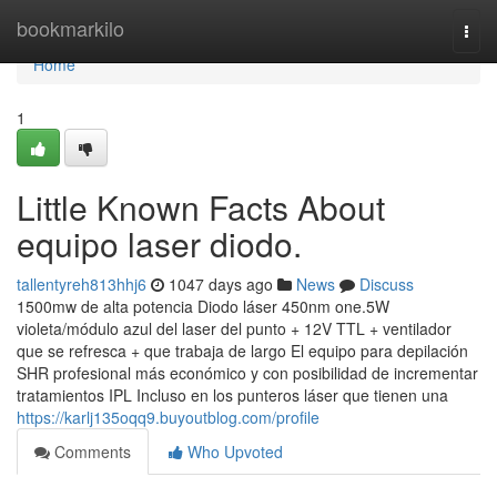
Home
bookmarkilo
Togg
navi
Home
1
Little Known Facts About
equipo laser diodo.
tallentyreh813hhj6
1047 days ago
News
Discuss
1500mw de alta potencia Diodo láser 450nm one.5W
violeta/módulo azul del laser del punto + 12V TTL + ventilador
que se refresca + que trabaja de largo El equipo para depilación
SHR profesional más económico y con posibilidad de incrementar
tratamientos IPL Incluso en los punteros láser que tienen una
https://karlj135oqq9.buyoutblog.com/profile
Comments
Who Upvoted