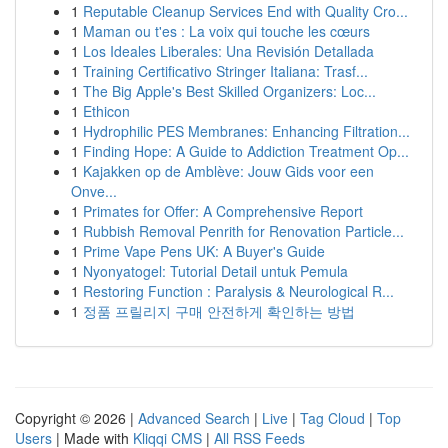
1
Reputable Cleanup Services End with Quality Cro...
1
Maman ou t'es : La voix qui touche les cœurs
1
Los Ideales Liberales: Una Revisión Detallada
1
Training Certificativo Stringer Italiana: Trasf...
1
The Big Apple's Best Skilled Organizers: Loc...
1
Ethicon
1
Hydrophilic PES Membranes: Enhancing Filtration...
1
Finding Hope: A Guide to Addiction Treatment Op...
1
Kajakken op de Amblève: Jouw Gids voor een
Onve...
1
Primates for Offer: A Comprehensive Report
1
Rubbish Removal Penrith for Renovation Particle...
1
Prime Vape Pens UK: A Buyer's Guide
1
Nyonyatogel: Tutorial Detail untuk Pemula
1
Restoring Function : Paralysis & Neurological R...
1
정품 프릴리지 구매 안전하게 확인하는 방법
Copyright © 2026 |
Advanced Search
|
Live
|
Tag Cloud
|
Top
Users
| Made with
Kliqqi CMS
|
All RSS Feeds