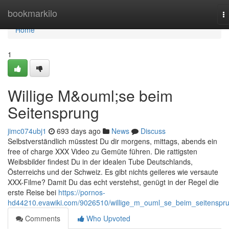
Home
bookmarkilo
T
na
Home
1
Willige M&ouml;se beim
Seitensprung
jimc074ubj1
693 days ago
News
Discuss
Selbstverständlich müsstest Du dir morgens, mittags, abends ein
free of charge XXX Video zu Gemüte führen. Die rattigsten
Weibsbilder findest Du in der idealen Tube Deutschlands,
Österreichs und der Schweiz. Es gibt nichts geileres wie versaute
XXX-Filme? Damit Du das echt verstehst, genügt in der Regel die
erste Reise bei
https://pornos-
hd44210.evawiki.com/9026510/willige_m_ouml_se_beim_seitenspr
Comments
Who Upvoted