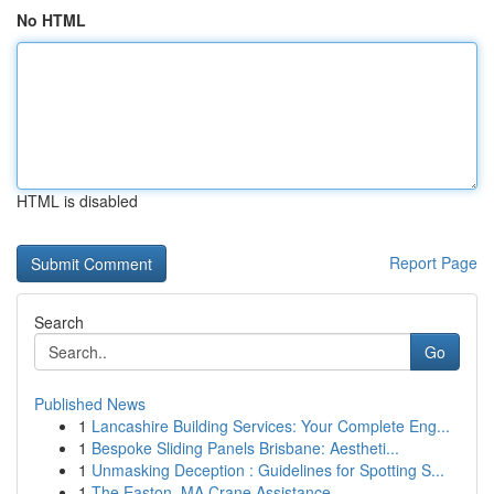
No HTML
HTML is disabled
Report Page
Search
Go
Published News
1
Lancashire Building Services: Your Complete Eng...
1
Bespoke Sliding Panels Brisbane: Aestheti...
1
Unmasking Deception : Guidelines for Spotting S...
1
The Easton, MA Crane Assistance