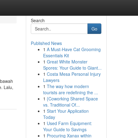
Search
Go
Published News
1
A Must-Have Cat Grooming
Essentials Kit
1
Great White Monster
Spores: Your Guide to Giant...
1
Costa Mesa Personal Injury
Lawyers
n bawah
1
The way how modern
. Lalu,
tourists are redefining the ...
1
{Coworking Shared Space
vs. Traditional Of...
1
Start Your Application
Today
1
Used Farm Equipment:
Your Guide to Savings
1
Procuring Xanax within