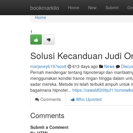
Home
bookmarkilo
Home
New
Submit
Gr
Home
1
Solusi Kecanduan Judi On
marjaneyb197eox8
613 days ago
News
Discu
Pernah mendengar tentang hipnoterapi dan manfaatnya
menggunakan kondisi trance ringan hingga dalam unt
sadar mereka. Metode ini telah terbukti ampuh untuk 
bagaimana hipnoter...
https://oswaldf209juf1.homewik
Comments
Who Upvoted
Comments
Submit a Comment