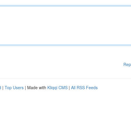
Rep
d
|
Top Users
| Made with
Kliqqi CMS
|
All RSS Feeds