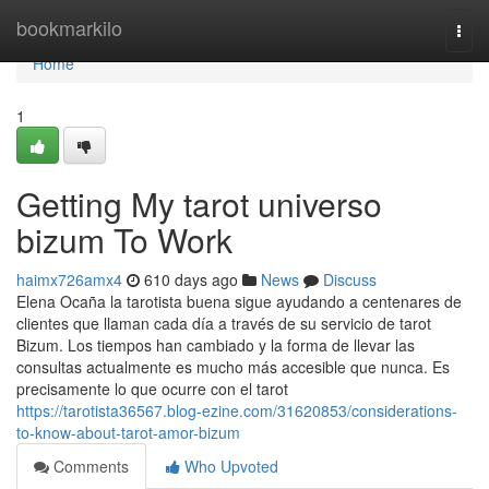
Home
bookmarkilo
Togg
navi
Home
1
Getting My tarot universo
bizum To Work
haimx726amx4
610 days ago
News
Discuss
Elena Ocaña la tarotista buena sigue ayudando a centenares de
clientes que llaman cada día a través de su servicio de tarot
Bizum. Los tiempos han cambiado y la forma de llevar las
consultas actualmente es mucho más accesible que nunca. Es
precisamente lo que ocurre con el tarot
https://tarotista36567.blog-ezine.com/31620853/considerations-
to-know-about-tarot-amor-bizum
Comments
Who Upvoted