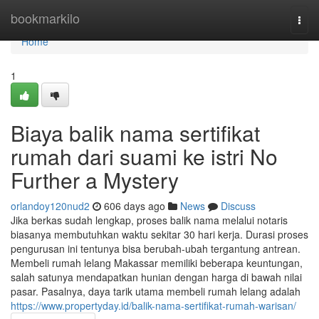
Home
bookmarkilo
Togg
navi
Home
1
Biaya balik nama sertifikat
rumah dari suami ke istri No
Further a Mystery
orlandoy120nud2
606 days ago
News
Discuss
Jika berkas sudah lengkap, proses balik nama melalui notaris
biasanya membutuhkan waktu sekitar 30 hari kerja. Durasi proses
pengurusan ini tentunya bisa berubah-ubah tergantung antrean.
Membeli rumah lelang Makassar memiliki beberapa keuntungan,
salah satunya mendapatkan hunian dengan harga di bawah nilai
pasar. Pasalnya, daya tarik utama membeli rumah lelang adalah
https://www.propertyday.id/balik-nama-sertifikat-rumah-warisan/