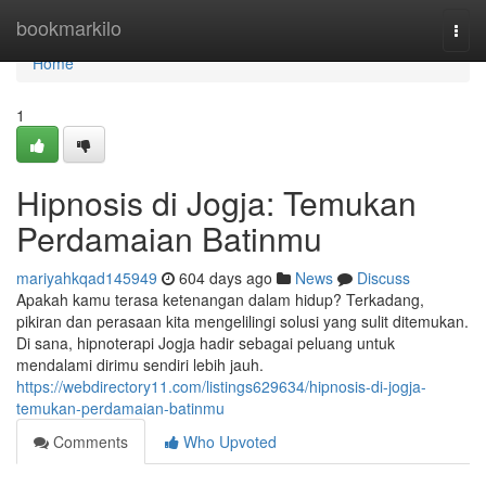
Home
bookmarkilo
Togg
navi
Home
1
Hipnosis di Jogja: Temukan
Perdamaian Batinmu
mariyahkqad145949
604 days ago
News
Discuss
Apakah kamu terasa ketenangan dalam hidup? Terkadang,
pikiran dan perasaan kita mengelilingi solusi yang sulit ditemukan.
Di sana, hipnoterapi Jogja hadir sebagai peluang untuk
mendalami dirimu sendiri lebih jauh.
https://webdirectory11.com/listings629634/hipnosis-di-jogja-
temukan-perdamaian-batinmu
Comments
Who Upvoted