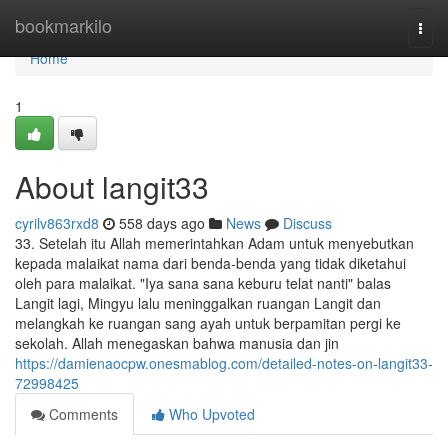
Home
bookmarkilo
Togg
navi
Home
1
About langit33
cyrilv863rxd8
558 days ago
News
Discuss
33. Setelah itu Allah memerintahkan Adam untuk menyebutkan
kepada malaikat nama dari benda-benda yang tidak diketahui
oleh para malaikat. "Iya sana sana keburu telat nanti" balas
Langit lagi, Mingyu lalu meninggalkan ruangan Langit dan
melangkah ke ruangan sang ayah untuk berpamitan pergi ke
sekolah. Allah menegaskan bahwa manusia dan jin
https://damienaocpw.onesmablog.com/detailed-notes-on-langit33-
72998425
Comments
Who Upvoted