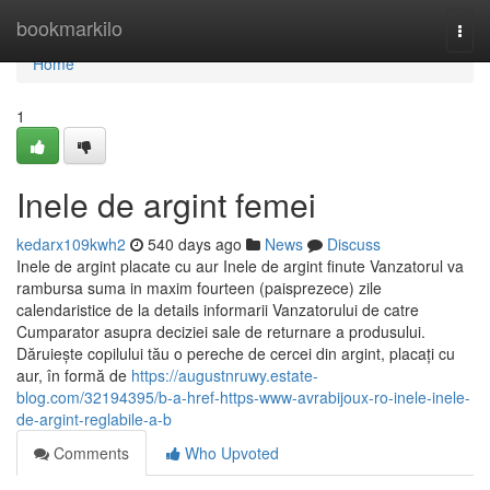
Home
bookmarkilo
Togg
navi
Home
1
Inele de argint femei
kedarx109kwh2
540 days ago
News
Discuss
Inele de argint placate cu aur Inele de argint finute Vanzatorul va
rambursa suma in maxim fourteen (paisprezece) zile
calendaristice de la details informarii Vanzatorului de catre
Cumparator asupra deciziei sale de returnare a produsului.
Dăruiește copilului tău o pereche de cercei din argint, placați cu
aur, în formă de
https://augustnruwy.estate-
blog.com/32194395/b-a-href-https-www-avrabijoux-ro-inele-inele-
de-argint-reglabile-a-b
Comments
Who Upvoted