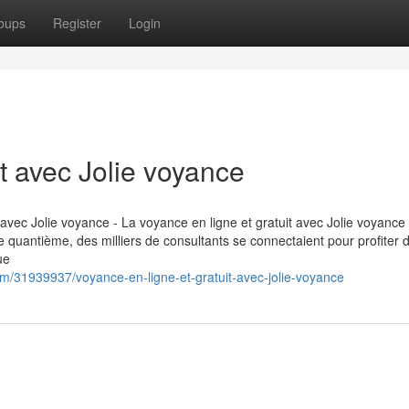
oups
Register
Login
it avec Jolie voyance
 avec Jolie voyance - La voyance en ligne et gratuit avec Jolie voyance
 quantième, des milliers de consultants se connectaient pour profiter 
ue
om/31939937/voyance-en-ligne-et-gratuit-avec-jolie-voyance