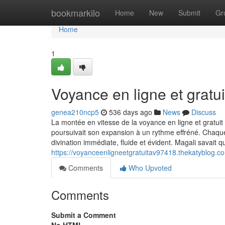
Home
bookmarkilo
Home
New
Submit
Gr
Home
1
Voyance en ligne et gratu
genea210ncp5
536 days ago
News
Discuss
La montée en vitesse de la voyance en ligne et gratuit
poursuivait son expansion à un rythme effréné. Chaque
divination immédiate, fluide et évident. Magali savait q
https://voyanceenligneetgratuitav97418.thekatyblog.c
Comments
Who Upvoted
Comments
Submit a Comment