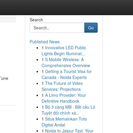
Search
Go
Published News
1
Innovative LED Public
Lights Begin Illuminat...
1
S Mobile Wireless: A
Comprehensive Overview
1
Getting a Tourist Visa for
Canada - Noida Experts
d’une
1
The Future of Video
Services: Projections
1
A Limo Provider: Your
Definitive Handbook
1
Bộ 3 càng MB · Bắt cầu Lô
Tuyệt đối chính xá...
1
Situs Memainkan Toto
Digital Andal
1
Noida to Jaipur Taxi: Your