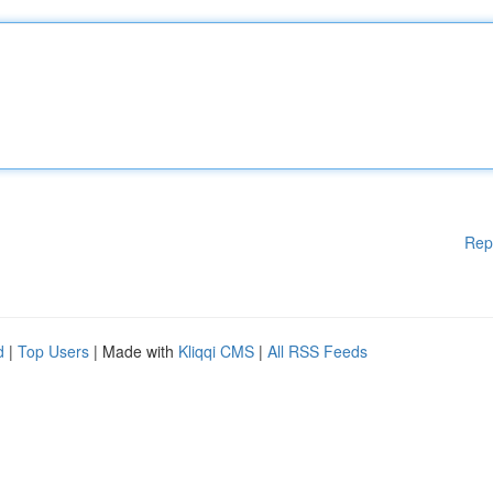
Rep
d
|
Top Users
| Made with
Kliqqi CMS
|
All RSS Feeds