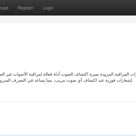
oups
Register
Login
رات المراقبة المزودة بميزة اكتشاف الصوت أداة فعالة لمراقبة الأصوات غير الط
إشعارات فورية عند اكتشاف أي صوت مريب، مما يساعد في التصرف السريع عند حدوث حالات طوارئ مثل السرقات أو الحوادث المنزلية.