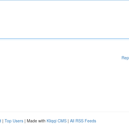
Rep
d
|
Top Users
| Made with
Kliqqi CMS
|
All RSS Feeds