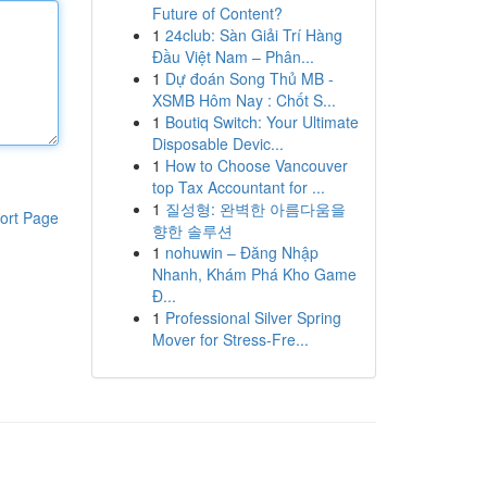
Future of Content?
1
24club: Sàn Giải Trí Hàng
Đầu Việt Nam – Phân...
1
Dự đoán Song Thủ MB -
XSMB Hôm Nay : Chốt S...
1
Boutiq Switch: Your Ultimate
Disposable Devic...
1
How to Choose Vancouver
top Tax Accountant for ...
1
질성형: 완벽한 아름다움을
ort Page
향한 솔루션
1
nohuwin – Đăng Nhập
Nhanh, Khám Phá Kho Game
Đ...
1
Professional Silver Spring
Mover for Stress-Fre...