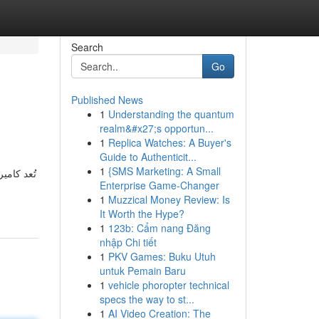
Search
Go
Published News
1
Understanding the quantum
realm&#x27;s opportun...
1
Replica Watches: A Buyer's
Guide to Authenticit...
1
{SMS Marketing: A Small
تُعد كامي
Enterprise Game-Changer
1
Muzzical Money Review: Is
It Worth the Hype?
1
123b: Cẩm nang Đăng
nhập Chi tiết
1
PKV Games: Buku Utuh
untuk Pemain Baru
1
vehicle phoropter technical
specs the way to st...
1
AI Video Creation: The