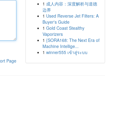
1
成人内容：深度解析与道德
边界
1
Used Reverse Jet Filters: A
Buyer's Guide
1
Gold Coast Stealthy
Vaporizers
1
{SORA168: The Next Era of
Machine Intellige...
1
winner555 เข้าสู่ระบบ
ort Page