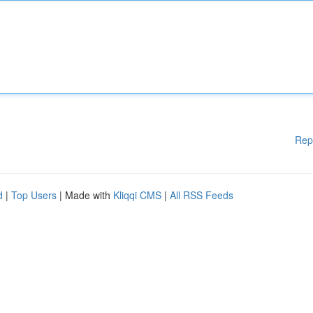
Rep
d
|
Top Users
| Made with
Kliqqi CMS
|
All RSS Feeds