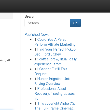
Search
Go
Published News
1
Could You A Person
Perform Affiliate Marketing ...
1
Find Your Perfect Pickup
Bed: Ford , Chev...
1
: coffee, brew, ritual, daily,
تنفيذ ش
experience, arom...
1
I Cannot Fulfill This
Request
1
Hunter Irrigation Unit
Buying Overview
1
Professional Asset
Recovery: Tracing Losses
fro...
1
This copyright Alpha 7S:
The Full-Frame Cinemat...