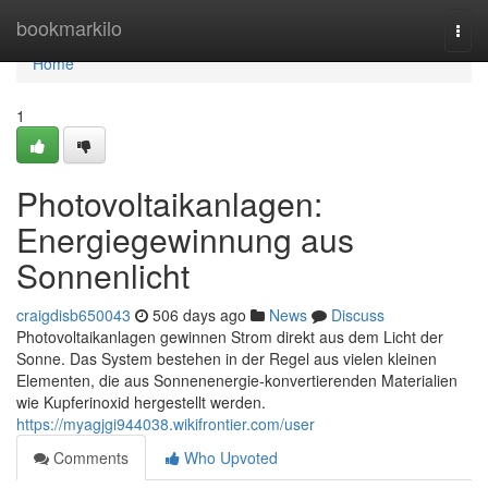
Home
bookmarkilo
Togg
navi
Home
1
Photovoltaikanlagen:
Energiegewinnung aus
Sonnenlicht
craigdisb650043
506 days ago
News
Discuss
Photovoltaikanlagen gewinnen Strom direkt aus dem Licht der
Sonne. Das System bestehen in der Regel aus vielen kleinen
Elementen, die aus Sonnenenergie-konvertierenden Materialien
wie Kupferinoxid hergestellt werden.
https://myagjgi944038.wikifrontier.com/user
Comments
Who Upvoted