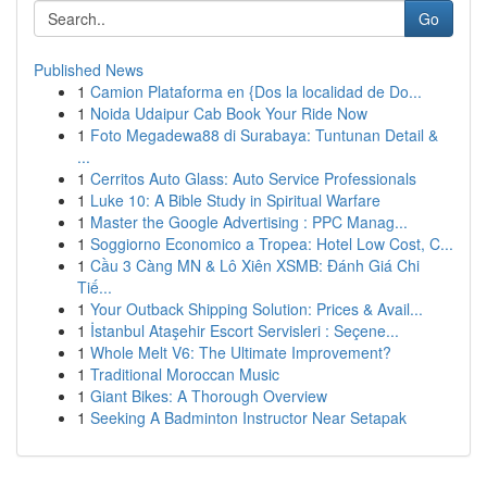
Go
Published News
1
Camion Plataforma en {Dos la localidad de Do...
1
Noida Udaipur Cab Book Your Ride Now
1
Foto Megadewa88 di Surabaya: Tuntunan Detail &
...
1
Cerritos Auto Glass: Auto Service Professionals
1
Luke 10: A Bible Study in Spiritual Warfare
1
Master the Google Advertising : PPC Manag...
1
Soggiorno Economico a Tropea: Hotel Low Cost, C...
1
Cầu 3 Càng MN & Lô Xiên XSMB: Đánh Giá Chi
Tiế...
1
Your Outback Shipping Solution: Prices & Avail...
1
İstanbul Ataşehir Escort Servisleri : Seçene...
1
Whole Melt V6: The Ultimate Improvement?
1
Traditional Moroccan Music
1
Giant Bikes: A Thorough Overview
1
Seeking A Badminton Instructor Near Setapak