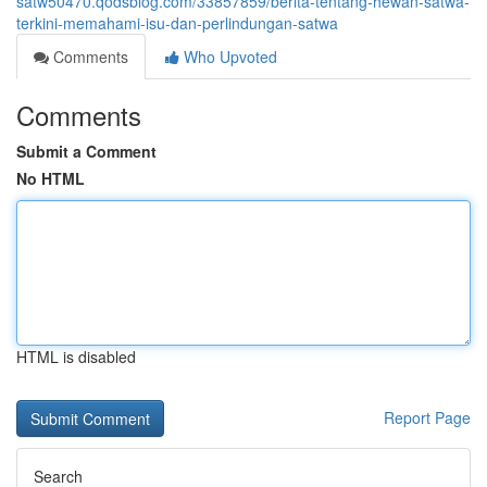
satw50470.qodsblog.com/33857859/berita-tentang-hewan-satwa-
terkini-memahami-isu-dan-perlindungan-satwa
Comments
Who Upvoted
Comments
Submit a Comment
No HTML
HTML is disabled
Report Page
Search