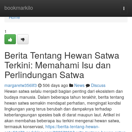
Home
bookmarkilo
Togg
navi
Home
1
Berita Tentang Hewan Satwa
Terkini: Memahami Isu dan
Perlindungan Satwa
margaretw356lif3
506 days ago
News
Discuss
Hewan satwa selalu menjadi bagian penting dari ekosistem dan
budaya manusia. Dalam beberapa tahun terakhir, berita tentang
hewan satwa semakin mendapat perhatian, mengingat kondisi
lingkungan yang terus berubah dan dampaknya terhadap
keberlangsungan spesies baik di darat maupun laut. Artikel ini
akan membahas beberapa isu terkini mengenai hewan satwa,
termasuk konservasi,
https://berita-tentang-hewan-