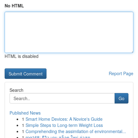
No HTML
HTML is disabled
Report Page
Search
Go
Published News
1
Smart Home Devices: A Novice's Guide
1
Simple Steps to Long-term Weight Loss
1
Comprehending the assimilation of environmental...
1
rpg168: รีวิว เกม สล็อต ใหม่ ล่าสุด