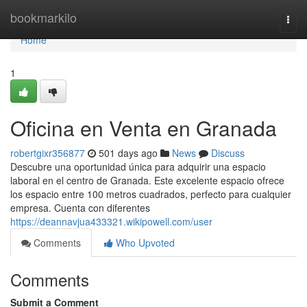
Home
bookmarkilo
Togg
navi
Home
1
Oficina en Venta en Granada
robertgixr356877
501 days ago
News
Discuss
Descubre una oportunidad única para adquirir una espacio
laboral en el centro de Granada. Este excelente espacio ofrece
los espacio entre 100 metros cuadrados, perfecto para cualquier
empresa. Cuenta con diferentes
https://deannavjua433321.wikipowell.com/user
Comments
Who Upvoted
Comments
Submit a Comment