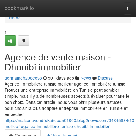
Home
bookmarkilo
Togg
navi
Home
1
Agence de vente maison -
Dhouibi immobilier
germaineh208eoy8
501 days ago
News
Discuss
Agence Immobiliere tunisie meilleur agence immobilière tunisie
Trouver une entreprise immobilière en Tunisie peut sembler
simple, mais il y a de nombreuses aspects à évaluer pour faire le
bon choix. Dans cet article, nous vous offrir plusieurs astuces
pour choisir la plus adaptée entreprise immobilière en Tunisie et
empêcher
https://maisonavendrekairouan01000.blog2news.com/34345684/10-
meilleur-agence-immobilière-tunisie-dhouibi-immobilier
Comments
Who Upvoted