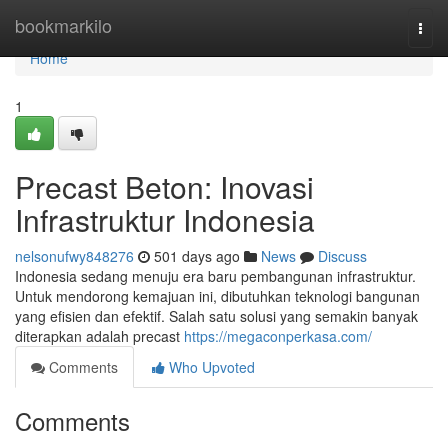
Home
bookmarkilo
Togg
navi
Home
1
Precast Beton: Inovasi
Infrastruktur Indonesia
nelsonufwy848276
501 days ago
News
Discuss
Indonesia sedang menuju era baru pembangunan infrastruktur.
Untuk mendorong kemajuan ini, dibutuhkan teknologi bangunan
yang efisien dan efektif. Salah satu solusi yang semakin banyak
diterapkan adalah precast
https://megaconperkasa.com/
Comments
Who Upvoted
Comments