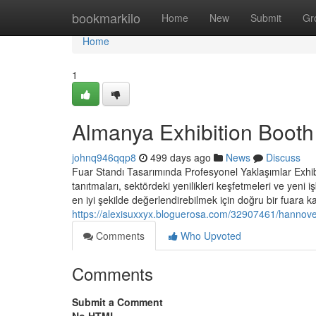
Home
bookmarkilo
Home
New
Submit
Gr
Home
1
Almanya Exhibition Boot
johnq946qqp8
499 days ago
News
Discuss
Fuar Standı Tasarımında Profesyonel Yaklaşımlar Exhibit
tanıtmaları, sektördeki yenilikleri keşfetmeleri ve yeni iş
en iyi şekilde değerlendirebilmek için doğru bir fuara kat
https://alexisuxxyx.bloguerosa.com/32907461/hannover
Comments
Who Upvoted
Comments
Submit a Comment