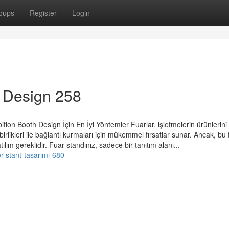
oups
Register
Login
h Design 258
ion Booth Design İçin En İyi Yöntemler Fuarlar, işletmelerin ürünlerini
birlikleri ile bağlantı kurmaları için mükemmel fırsatlar sunar. Ancak, bu f
ılım gereklidir. Fuar standınız, sadece bir tanıtım alanı...
-stant-tasarımı-680