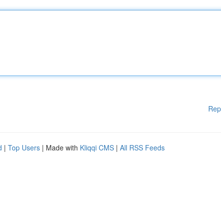
Rep
d
|
Top Users
| Made with
Kliqqi CMS
|
All RSS Feeds