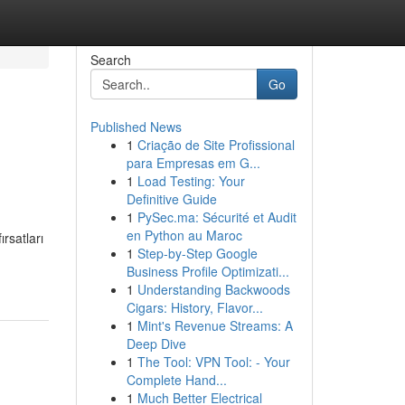
Search
Go
Published News
1
Criação de Site Profissional
para Empresas em G...
1
Load Testing: Your
Definitive Guide
1
PySec.ma: Sécurité et Audit
en Python au Maroc
ırsatları
1
Step-by-Step Google
Business Profile Optimizati...
1
Understanding Backwoods
Cigars: History, Flavor...
1
Mint's Revenue Streams: A
Deep Dive
1
The Tool: VPN Tool: - Your
Complete Hand...
1
Much Better Electrical