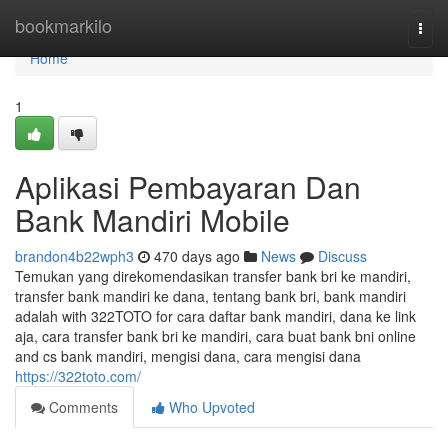
Home
bookmarkilo
Togg
navi
Home
1
Aplikasi Pembayaran Dan
Bank Mandiri Mobile
brandon4b22wph3
470 days ago
News
Discuss
Temukan yang direkomendasikan transfer bank bri ke mandiri,
transfer bank mandiri ke dana, tentang bank bri, bank mandiri
adalah with 322TOTO for cara daftar bank mandiri, dana ke link
aja, cara transfer bank bri ke mandiri, cara buat bank bni online
and cs bank mandiri, mengisi dana, cara mengisi dana
https://322toto.com/
Comments
Who Upvoted