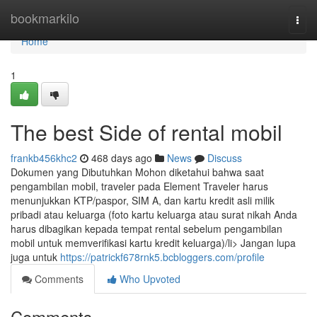
Home
bookmarkilo
Togg
navi
Home
1
The best Side of rental mobil
frankb456khc2
468 days ago
News
Discuss
Dokumen yang Dibutuhkan Mohon diketahui bahwa saat
pengambilan mobil, traveler pada Element Traveler harus
menunjukkan KTP/paspor, SIM A, dan kartu kredit asli milik
pribadi atau keluarga (foto kartu keluarga atau surat nikah Anda
harus dibagikan kepada tempat rental sebelum pengambilan
mobil untuk memverifikasi kartu kredit keluarga)/li> Jangan lupa
juga untuk
https://patrickf678rnk5.bcbloggers.com/profile
Comments
Who Upvoted
Comments