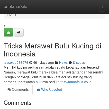
Home
bookmarkilo
Togg
navi
Home
1
Tricks Merawat Bulu Kucing di
Indonesia
tessekfq586576
461 days ago
News
Discuss
Memiliki kucing peliharaan adalah suatu kebahagiaan tersendiri.
Namun, merawat bulu mereka bisa menjadi tantangan tersendiri.
Dengan berbagai jenis bulu dan karakteristik kucing yang
berbeda, perawatan bulunya perlu
https://faunafella.co.id
Comments
Who Upvoted
Comments