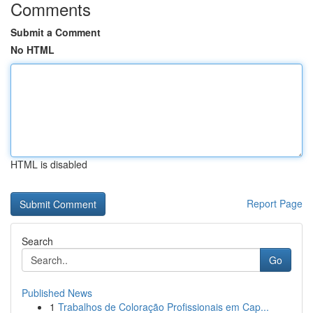
Comments
Submit a Comment
No HTML
HTML is disabled
Report Page
Search
Go
Published News
1
Trabalhos de Coloração Profissionais em Cap...