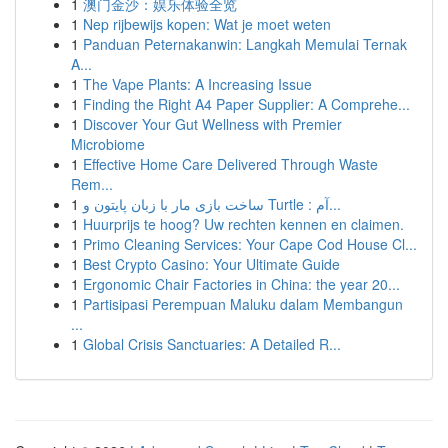
1
澳门金沙：娱乐体验全览
1
Nep rijbewijs kopen: Wat je moet weten
1
Panduan Peternakanwin: Langkah Memulai Ternak
A...
1
The Vape Plants: A Increasing Issue
1
Finding the Right A4 Paper Supplier: A Comprehe...
1
Discover Your Gut Wellness with Premier
Microbiome
1
Effective Home Care Delivered Through Waste
Rem...
1
ساخت بازی مار با زبان پایتون و Turtle : آم...
1
Huurprijs te hoog? Uw rechten kennen en claimen.
1
Primo Cleaning Services: Your Cape Cod House Cl...
1
Best Crypto Casino: Your Ultimate Guide
1
Ergonomic Chair Factories in China: the year 20...
1
Partisipasi Perempuan Maluku dalam Membangun
...
1
Global Crisis Sanctuaries: A Detailed R...