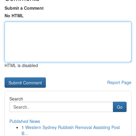
Submit a Comment
No HTML
HTML is disabled
Report Page
Search
Go
Published News
1
Western Sydney Rubbish Removal Assisting Post
B...