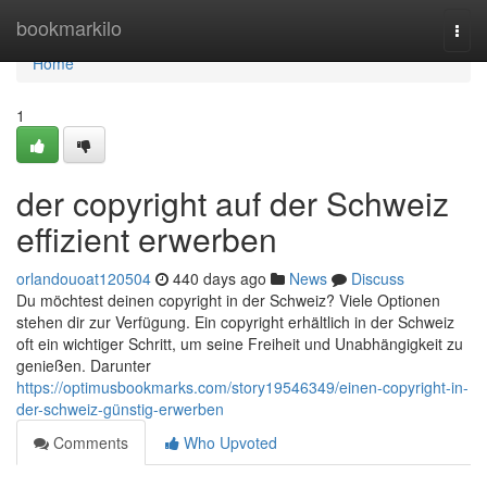
Home
bookmarkilo
Togg
navi
Home
1
der copyright auf der Schweiz
effizient erwerben
orlandouoat120504
440 days ago
News
Discuss
Du möchtest deinen copyright in der Schweiz? Viele Optionen
stehen dir zur Verfügung. Ein copyright erhältlich in der Schweiz
oft ein wichtiger Schritt, um seine Freiheit und Unabhängigkeit zu
genießen. Darunter
https://optimusbookmarks.com/story19546349/einen-copyright-in-
der-schweiz-günstig-erwerben
Comments
Who Upvoted