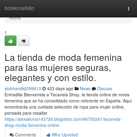
Home
bookmarkilo
Togg
navi
Home
1
La tienda de moda femenina
para las mujeres seguras,
elegantes y con estilo.
siobhandkjl399813
423 days ago
News
Discuss
Entradilla Bienvenida a Tecanela Shop, la tienda online de moda
femenina que se ha consolidado como referente en España. Aquí
encontrarás una cuidada selección de ropa para mujer online,
pensada para resaltar
https://alexialcma143726.blogofoto.com/66755241/tecanela-
shop-moda-femenina-online
Comments
Who Upvoted