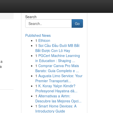
Search
Go
Published News
1
Ethicon
1
Soi Cầu Đầu Đuôi MB Bắt
Bắt Được Con Lô Hay
1
PGCert Machine Learning
in Education : Shaping ...
 a
1
Comprar Canva Pro Mais
ca
Barato: Guia Completo e ...
1
Augusta Limo Service: Your
Premier Transportati...
1
K. Koray Yalçın Kimdir?
Profesyonel Hayatına dâ...
1
Alternativas a Airtm:
Descubre las Mejores Opci...
1
Smart Home Devices: A
Introductory Guide