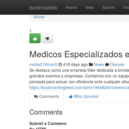
Home
bookmarkilo
Home
New
Submit
Gr
Home
1
Medicos Especializados 
micka219man5
418 days ago
News
Discuss
Se destaca como una empresa líder dedicada a brindar
grandes eventos o empresas. Contamos con un equipo 
pensada para actuar con eficiencia ante cualquier situ
https://bookmarkingfeed.com/story19649240/cobertura-
Comments
Who Upvoted
Comments
Submit a Comment