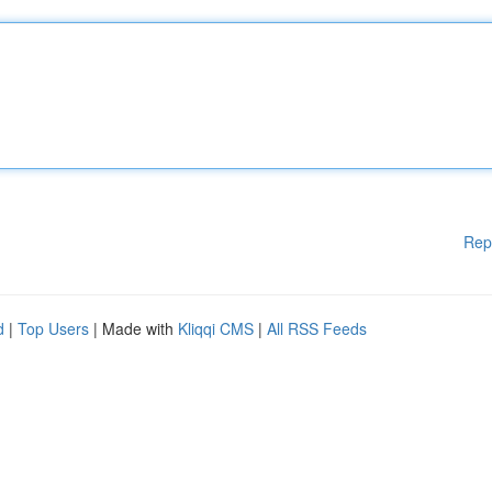
Rep
d
|
Top Users
| Made with
Kliqqi CMS
|
All RSS Feeds