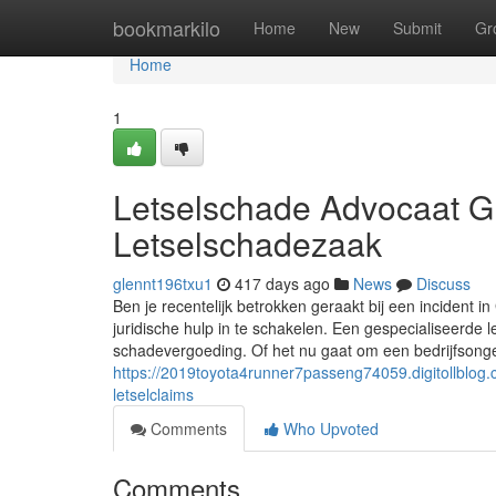
Home
bookmarkilo
Home
New
Submit
Gr
Home
1
Letselschade Advocaat G
Letselschadezaak
glennt196txu1
417 days ago
News
Discuss
Ben je recentelijk betrokken geraakt bij een incident 
juridische hulp in te schakelen. Een gespecialiseerde l
schadevergoeding. Of het nu gaat om een bedrijfsonge
https://2019toyota4runner7passeng74059.digitollblog
letselclaims
Comments
Who Upvoted
Comments