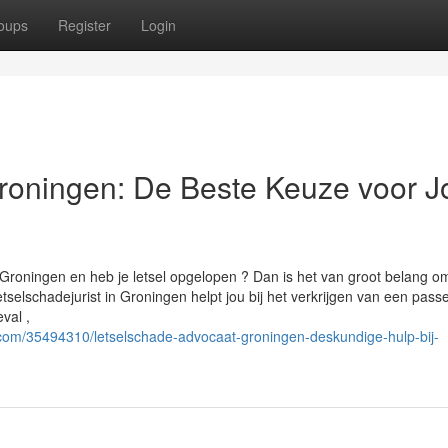
oups
Register
Login
roningen: De Beste Keuze voor 
in Groningen en heb je letsel opgelopen ? Dan is het van groot belang o
etselschadejurist in Groningen helpt jou bij het verkrijgen van een pas
val ,
.com/35494310/letselschade-advocaat-groningen-deskundige-hulp-bij-