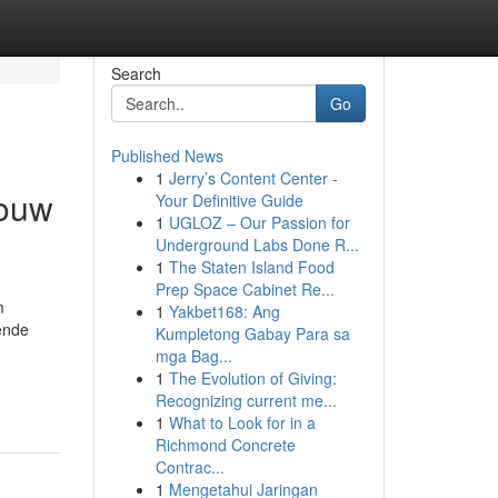
Search
Go
Published News
1
Jerry’s Content Center -
Jouw
Your Definitive Guide
1
UGLOZ – Our Passion for
Underground Labs Done R...
1
The Staten Island Food
Prep Space Cabinet Re...
m
1
Yakbet168: Ang
sende
Kumpletong Gabay Para sa
mga Bag...
1
The Evolution of Giving:
Recognizing current me...
1
What to Look for in a
Richmond Concrete
Contrac...
1
Mengetahui Jaringan