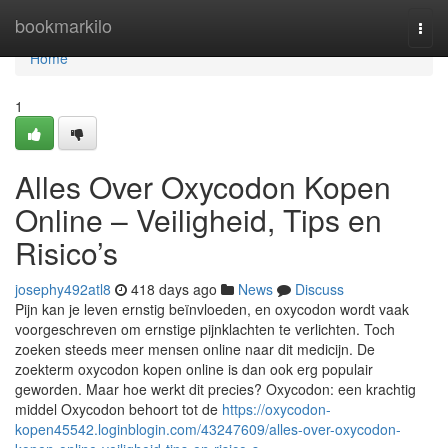
Home
bookmarkilo
Togg
navi
Home
1
Alles Over Oxycodon Kopen
Online – Veiligheid, Tips en
Risico’s
josephy492atl8
418 days ago
News
Discuss
Pijn kan je leven ernstig beïnvloeden, en oxycodon wordt vaak
voorgeschreven om ernstige pijnklachten te verlichten. Toch
zoeken steeds meer mensen online naar dit medicijn. De
zoekterm oxycodon kopen online is dan ook erg populair
geworden. Maar hoe werkt dit precies? Oxycodon: een krachtig
middel Oxycodon behoort tot de
https://oxycodon-
kopen45542.loginblogin.com/43247609/alles-over-oxycodon-