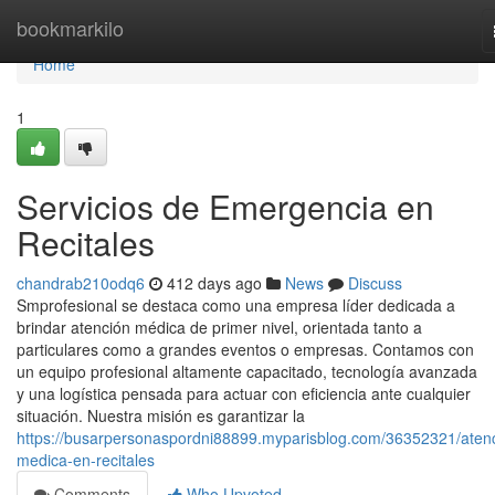
Home
bookmarkilo
Home
1
Servicios de Emergencia en
Recitales
chandrab210odq6
412 days ago
News
Discuss
Smprofesional se destaca como una empresa líder dedicada a
brindar atención médica de primer nivel, orientada tanto a
particulares como a grandes eventos o empresas. Contamos con
un equipo profesional altamente capacitado, tecnología avanzada
y una logística pensada para actuar con eficiencia ante cualquier
situación. Nuestra misión es garantizar la
https://busarpersonaspordni88899.myparisblog.com/36352321/aten
medica-en-recitales
Comments
Who Upvoted