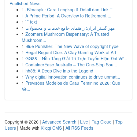
Published News
1
{Bimaspin: Cara Lengkap & Detail dan Link T...
1
A Prime Period: A Overview to Retirement ...
1
```text
1
مهر گستر ایران: راهنمای جامع خدمات و محصولات
1
Zoomers Mushroom Dispensary: A Trusted
Mushroom...
1
Blue Punisher: The New Wave of copyright hype
1
Regal Regent Dice: A Clay Gaming Work of Art
1
GG88 – Nền Tảng Giải Trí Trực Tuyến Hiện Đại Vớ...
1
ContainerEase Australia – The One-Stop Sou...
1
hh88: A Deep Dive into the Legend
1
Why digital innovation continues to drive unmat...
1
Previsões Modelos de Grau Feminino 2026: Que
Ve...
Copyright © 2026 |
Advanced Search
|
Live
|
Tag Cloud
|
Top
Users
| Made with
Kliqqi CMS
|
All RSS Feeds