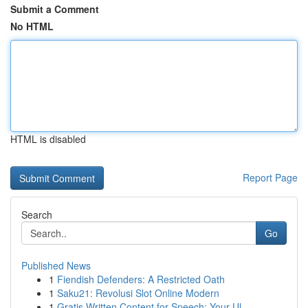
Submit a Comment
No HTML
HTML is disabled
Report Page
Search
Go
Published News
1
Fiendish Defenders: A Restricted Oath
1
Saku21: Revolusi Slot Online Modern
1
Gratis Written Content for Speech: Your Ul...