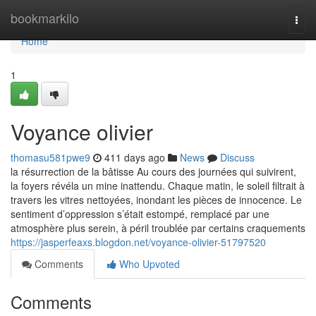
Home
bookmarkilo
Togg
navi
Home
1
Voyance olivier
thomasu581pwe9
411 days ago
News
Discuss
la résurrection de la bâtisse Au cours des journées qui suivirent,
la foyers révéla un mine inattendu. Chaque matin, le soleil filtrait à
travers les vitres nettoyées, inondant les pièces de innocence. Le
sentiment d’oppression s’était estompé, remplacé par une
atmosphère plus serein, à péril troublée par certains craquements
https://jasperfeaxs.blogdon.net/voyance-olivier-51797520
Comments
Who Upvoted
Comments