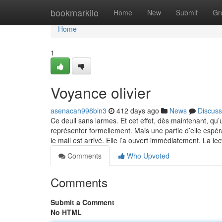
Home
bookmarkilo
Home
New
Submit
Gr
Home
1
Voyance olivier
asenacah998bin3
412 days ago
News
Discuss
Ce deuil sans larmes. Et cet effet, dès maintenant, qu
représenter formellement. Mais une partie d’elle espé
le mail est arrivé. Elle l’a ouvert immédiatement. La le
Comments
Who Upvoted
Comments
Submit a Comment
No HTML