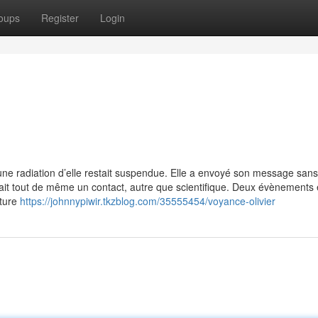
oups
Register
Login
’une radiation d’elle restait suspendue. Elle a envoyé son message sans
rait tout de même un contact, autre que scientifique. Deux évènements 
cture
https://johnnypiwir.tkzblog.com/35555454/voyance-olivier