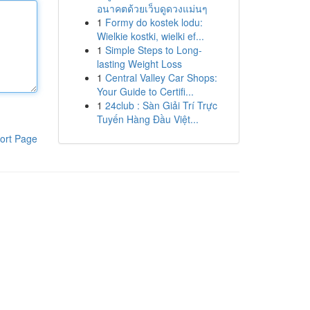
อนาคตด้วยเว็บดูดวงแม่นๆ
1
Formy do kostek lodu:
Wielkie kostki, wielki ef...
1
Simple Steps to Long-
lasting Weight Loss
1
Central Valley Car Shops:
Your Guide to Certifi...
1
24club : Sàn Giải Trí Trực
Tuyến Hàng Đầu Việt...
ort Page