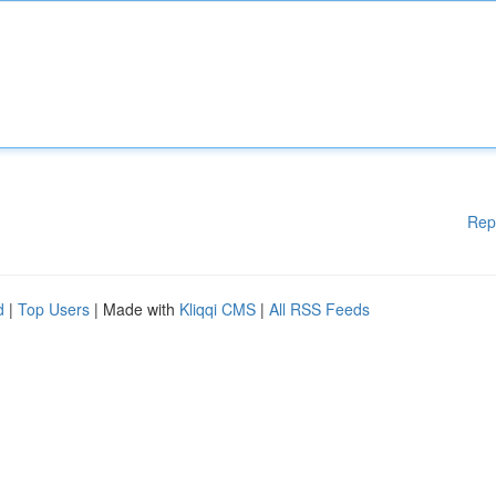
Rep
d
|
Top Users
| Made with
Kliqqi CMS
|
All RSS Feeds