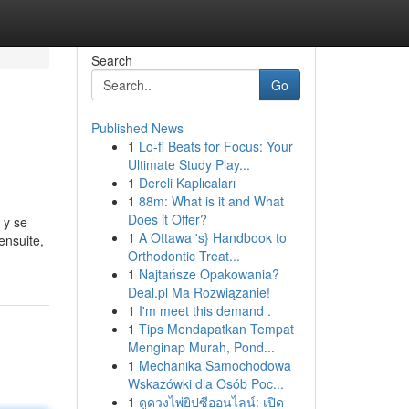
Search
Go
Published News
1
Lo-fi Beats for Focus: Your
Ultimate Study Play...
1
Dereli Kaplıcaları
1
88m: What is it and What
Does it Offer?
 y se
1
A Ottawa 's} Handbook to
ensuite,
Orthodontic Treat...
1
Najtańsze Opakowania?
Deal.pl Ma Rozwiązanie!
1
I'm meet this demand .
1
Tips Mendapatkan Tempat
Menginap Murah, Pond...
1
Mechanika Samochodowa
Wskazówki dla Osób Poc...
1
ดูดวงไพ่ยิปซีออนไลน์: เปิด