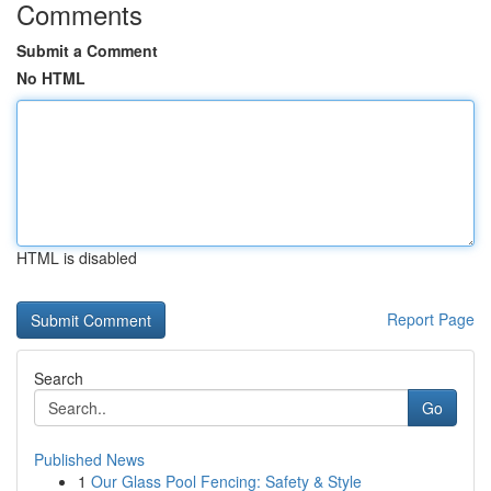
Comments
Submit a Comment
No HTML
HTML is disabled
Report Page
Search
Go
Published News
1
Our Glass Pool Fencing: Safety & Style