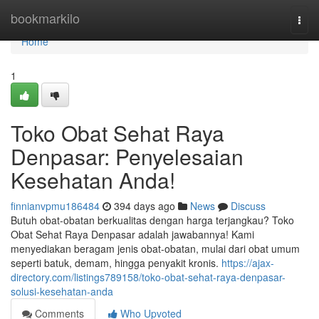
Home
bookmarkilo
Togg
navi
Home
1
Toko Obat Sehat Raya
Denpasar: Penyelesaian
Kesehatan Anda!
finnianvpmu186484
394 days ago
News
Discuss
Butuh obat-obatan berkualitas dengan harga terjangkau? Toko
Obat Sehat Raya Denpasar adalah jawabannya! Kami
menyediakan beragam jenis obat-obatan, mulai dari obat umum
seperti batuk, demam, hingga penyakit kronis.
https://ajax-
directory.com/listings789158/toko-obat-sehat-raya-denpasar-
solusi-kesehatan-anda
Comments
Who Upvoted