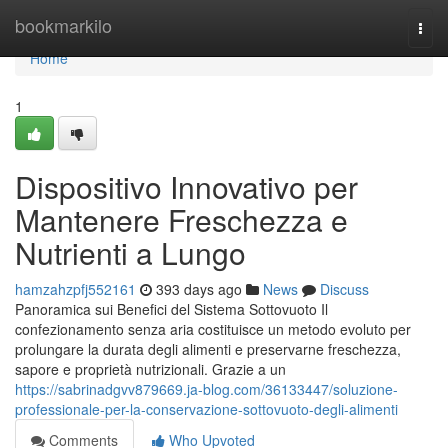
Home
bookmarkilo
Togg
navi
Home
1
Dispositivo Innovativo per
Mantenere Freschezza e
Nutrienti a Lungo
hamzahzpfj552161
393 days ago
News
Discuss
Panoramica sui Benefici del Sistema Sottovuoto Il
confezionamento senza aria costituisce un metodo evoluto per
prolungare la durata degli alimenti e preservarne freschezza,
sapore e proprietà nutrizionali. Grazie a un
https://sabrinadgvv879669.ja-blog.com/36133447/soluzione-
professionale-per-la-conservazione-sottovuoto-degli-alimenti
Comments
Who Upvoted