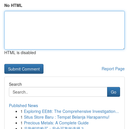
No HTML
HTML is disabled
Report Page
Search
Go
Published News
1
Exploring EE88: The Comprehensive Investigation...
1
Situs Store Baru : Tempat Belanja Harapanmu!
1
Precious Metals: A Complete Guide
1
谷歌邮箱购买：安全可靠的选择？