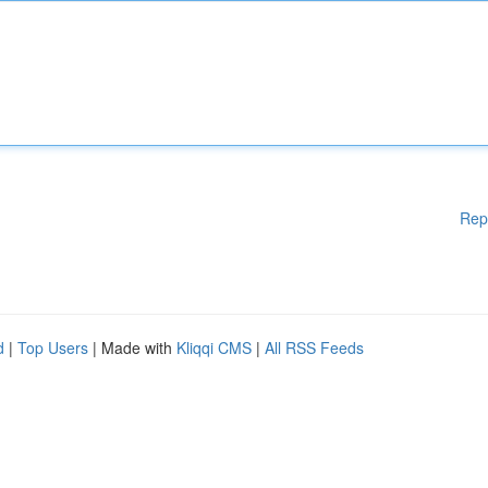
Rep
d
|
Top Users
| Made with
Kliqqi CMS
|
All RSS Feeds