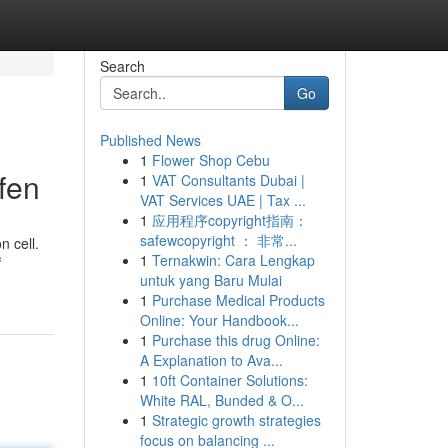
Search
Go
Published News
1
Flower Shop Cebu
fen
1
VAT Consultants Dubai |
VAT Services UAE | Tax ...
1
应用程序copyright指南：
safewcopyright ： 非常...
n cell.
1
Ternakwin: Cara Lengkap
ं
untuk yang Baru Mulai
1
Purchase Medical Products
Online: Your Handbook...
1
Purchase this drug Online:
A Explanation to Ava...
1
10ft Container Solutions:
White RAL, Bunded & O...
1
Strategic growth strategies
focus on balancing ...