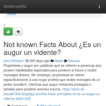
Home
bookmarkilo
Togg
navi
Home
1
Not known Facts About ¿Es un
augur un vidente?
johnn594yso7
393 days ago
News
Discuss
Prophetess y augur son palabras que se refieren a personas que
poseen habilidades especiales para predecir el futuro o recibir
mensajes divinos. Sin embargo, prophetess se refiere
específicamente a una mujer profeta que recibe mensajes de un
poder excellent, mientras que augur interpreta presagios o
señales para predecir eventos futuros.
https://tarot-de-
jesus87306.blogdigy.com/the-basic-principles-of-es-un-augur-un-
vidente-54931205
Comments
Who Upvoted