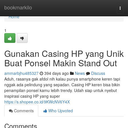
Home
bookmarkilo
Togg
navi
Home
1
Gunakan Casing HP yang Unik
Buat Ponsel Makin Stand Out
ammarbjhu485327
394 days ago
News
Discuss
Aduh, rasanya gak afdol nih kalau punya smartphone keren tapi
nggak ada pelindung yang sepadan. Casing HP keren bisa bikin
penampilan ponsel kamu lebih trendy. Udah siap untuk nyebut
inspirasi casing HP yang super
https://s.shopee.co.id/9KWcNV6Y4X
Comments
Who Upvoted
Comments