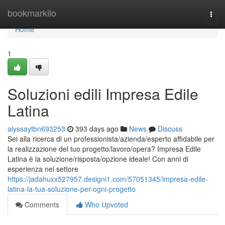
Home
bookmarkilo
Togg
navi
Home
1
Soluzioni edili Impresa Edile
Latina
alyssaytbn693253
393 days ago
News
Discuss
Sei alla ricerca di un professionista/azienda/esperto affidabile per
la realizzazione del tuo progetto/lavoro/opera? Impresa Edile
Latina è la soluzione/risposta/opzione ideale! Con anni di
esperienza nel settore
https://jadahuxx527957.designi1.com/57051345/impresa-edile-
latina-la-tua-soluzione-per-ogni-progetto
Comments
Who Upvoted