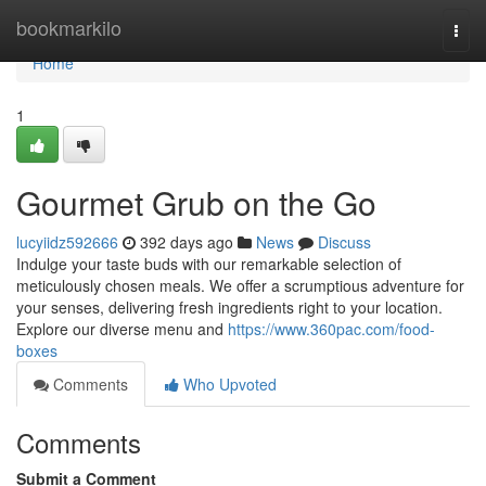
Home
bookmarkilo
Togg
navi
Home
1
Gourmet Grub on the Go
lucyiidz592666
392 days ago
News
Discuss
Indulge your taste buds with our remarkable selection of
meticulously chosen meals. We offer a scrumptious adventure for
your senses, delivering fresh ingredients right to your location.
Explore our diverse menu and
https://www.360pac.com/food-
boxes
Comments
Who Upvoted
Comments
Submit a Comment