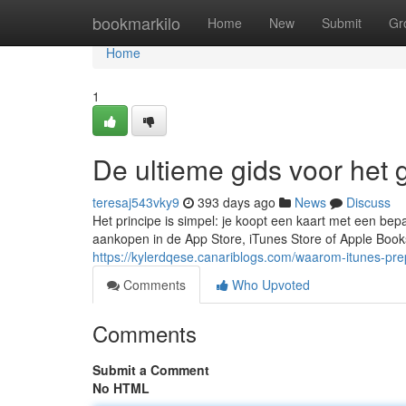
Home
bookmarkilo
Home
New
Submit
Gr
Home
1
De ultieme gids voor het
teresaj543vky9
393 days ago
News
Discuss
Het principe is simpel: je koopt een kaart met een bepa
aankopen in de App Store, iTunes Store of Apple Books.
https://kylerdqese.canariblogs.com/waarom-itunes-pre
Comments
Who Upvoted
Comments
Submit a Comment
No HTML