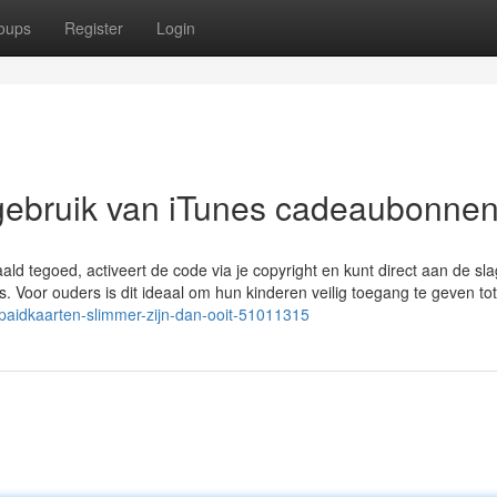
oups
Register
Login
 gebruik van iTunes cadeaubonne
ald tegoed, activeert de code via je copyright en kunt direct aan de sl
 Voor ouders is dit ideaal om hun kinderen veilig toegang te geven tot 
paidkaarten-slimmer-zijn-dan-ooit-51011315