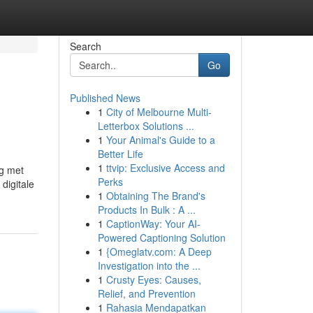
Search
Go
Published News
1
City of Melbourne Multi-
n
Letterbox Solutions ...
1
Your Animal's Guide to a
Better Life
1
ttvip: Exclusive Access and
ag met
Perks
digitale
1
Obtaining The Brand's
Products In Bulk : A ...
1
CaptionWay: Your AI-
Powered Captioning Solution
1
{Omeglatv.com: A Deep
Investigation into the ...
1
Crusty Eyes: Causes,
Relief, and Prevention
1
Rahasia Mendapatkan