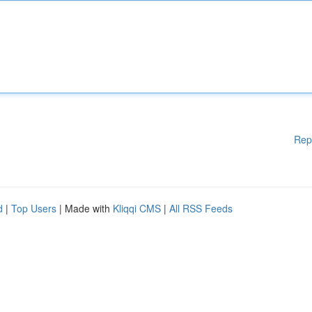
Rep
d
|
Top Users
| Made with
Kliqqi CMS
|
All RSS Feeds