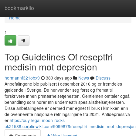
Home
bookmarkilo
Home
1
Top Guidelines Of reseptfri
medisin mot depresjon
hermannf321obx9
389 days ago
News
Discuss
Anbefalingene ble publisert i desember 2016 og er fremdeles
gjeldende i Sverige. De henvender seg først og fremst til
forskrivere innen primærhelsetjenesten, Gentlemen omtaler også
behandling som hører inn underneath spesialisthelsetjenesten.
Disse anbefalingene er dermed mer egnet til bruk i klinikken enn
de ovennevnte nasjonale retningslinjene fra 2021. Antidepressiva
er
https://buy-legal-moon-rocks-
uk21586.corpfinwiki.com/9099876/reseptfri_medisin_mot_depresjon
Comments
Who Upvoted