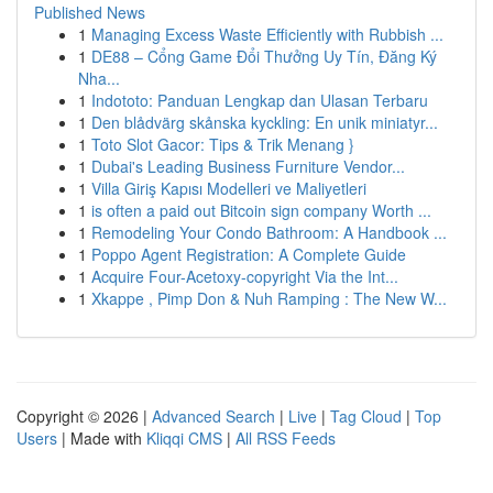
Published News
1
Managing Excess Waste Efficiently with Rubbish ...
1
DE88 – Cổng Game Đổi Thưởng Uy Tín, Đăng Ký
Nha...
1
Indototo: Panduan Lengkap dan Ulasan Terbaru
1
Den blådvärg skånska kyckling: En unik miniatyr...
1
Toto Slot Gacor: Tips & Trik Menang }
1
Dubai's Leading Business Furniture Vendor...
1
Villa Giriş Kapısı Modelleri ve Maliyetleri
1
is often a paid out Bitcoin sign company Worth ...
1
Remodeling Your Condo Bathroom: A Handbook ...
1
Poppo Agent Registration: A Complete Guide
1
Acquire Four-Acetoxy-copyright Via the Int...
1
Xkappe , Pimp Don & Nuh Ramping : The New W...
Copyright © 2026 |
Advanced Search
|
Live
|
Tag Cloud
|
Top
Users
| Made with
Kliqqi CMS
|
All RSS Feeds