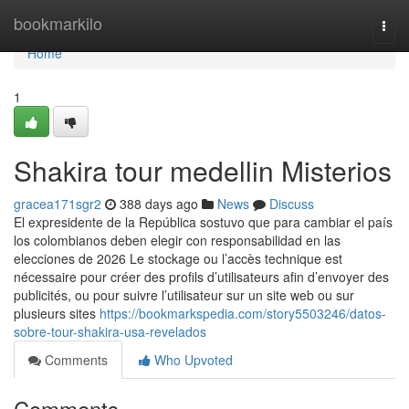
Home
bookmarkilo
Togg
navi
Home
1
Shakira tour medellin Misterios
gracea171sgr2
388 days ago
News
Discuss
El expresidente de la República sostuvo que para cambiar el país
los colombianos deben elegir con responsabilidad en las
elecciones de 2026 Le stockage ou l’accès technique est
nécessaire pour créer des profils d’utilisateurs afin d’envoyer des
publicités, ou pour suivre l’utilisateur sur un site web ou sur
plusieurs sites
https://bookmarkspedia.com/story5503246/datos-
sobre-tour-shakira-usa-revelados
Comments
Who Upvoted
Comments