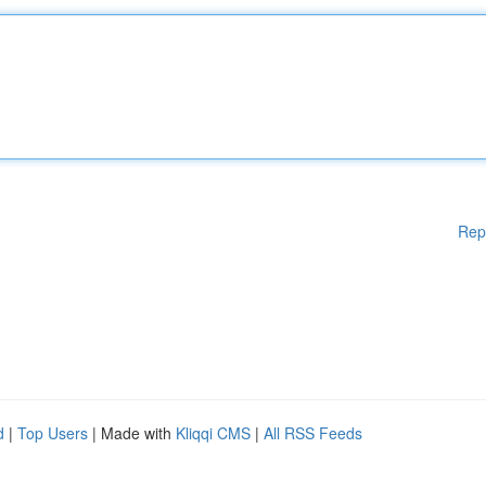
Rep
d
|
Top Users
| Made with
Kliqqi CMS
|
All RSS Feeds