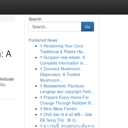
Search
Go
Published News
1
Reclaiming Your Core:
n: A
Traditional & Pilates Hip...
1
Gurgaon real-estate: A
Complete information to ...
1
Zoomers Mushroom
Dispensary: A Trusted
ividuals
Mushroom...
ile
1
Belawantoto: Panduan
Lengkap dan copyright Terb...
1
Prepare Every Home For
Change Through Rubbish R...
1
Next Wave Fambo
1
Chốt dàn lô 8 số MB – Giải
Đề Song Thủ : Bí Q...
1
ข่าววันนี้: สรุปทุกประเด็นจาก