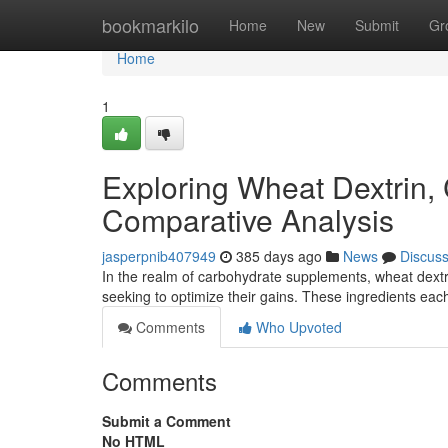
Home
bookmarkilo
Home
New
Submit
Gr
Home
1
Exploring Wheat Dextrin, C
Comparative Analysis
jasperpnib407949
385 days ago
News
Discus
In the realm of carbohydrate supplements, wheat dextrin
seeking to optimize their gains. These ingredients ea
Comments
Who Upvoted
Comments
Submit a Comment
No HTML