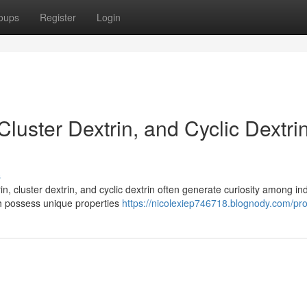
oups
Register
Login
luster Dextrin, and Cyclic Dextri
s
, cluster dextrin, and cyclic dextrin often generate curiosity among ind
ch possess unique properties
https://nicolexiep746718.blognody.com/prof