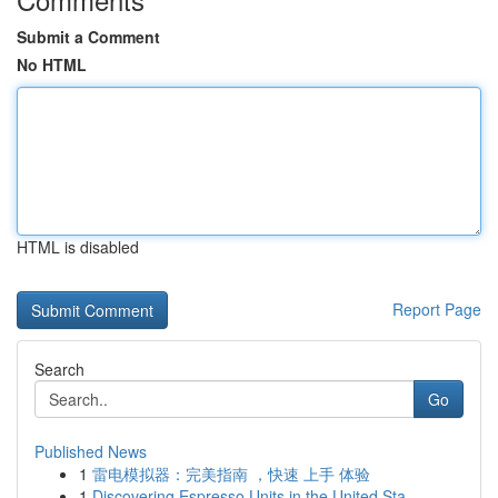
Submit a Comment
No HTML
HTML is disabled
Report Page
Search
Go
Published News
1
雷电模拟器：完美指南 ，快速 上手 体验
1
Discovering Espresso Units in the United Sta...