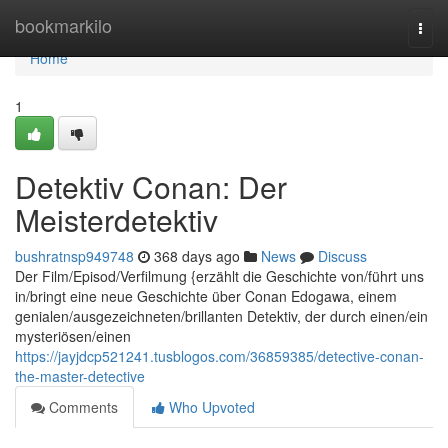
Home
bookmarkilo
Togg
navi
Home
1
Detektiv Conan: Der
Meisterdetektiv
bushratnsp949748
368 days ago
News
Discuss
Der Film/Episod/Verfilmung {erzählt die Geschichte von/führt uns
in/bringt eine neue Geschichte über Conan Edogawa, einem
genialen/ausgezeichneten/brillanten Detektiv, der durch einen/ein
mysteriösen/einen
https://jayjdcp521241.tusblogos.com/36859385/detective-conan-
the-master-detective
Comments
Who Upvoted