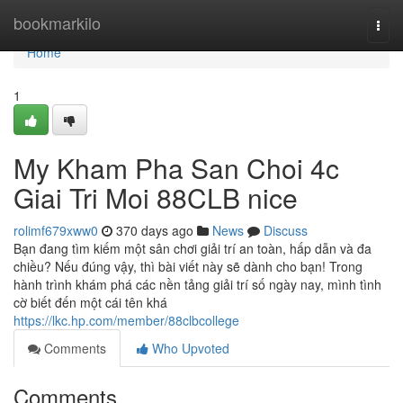
Home
bookmarkilo
Togg
navi
Home
1
My Kham Pha San Choi 4c
Giai Tri Moi 88CLB nice
rolimf679xww0
370 days ago
News
Discuss
Bạn đang tìm kiếm một sân chơi giải trí an toàn, hấp dẫn và đa
chiều? Nếu đúng vậy, thì bài viết này sẽ dành cho bạn! Trong
hành trình khám phá các nền tảng giải trí số ngày nay, mình tình
cờ biết đến một cái tên khá
https://lkc.hp.com/member/88clbcollege
Comments
Who Upvoted
Comments